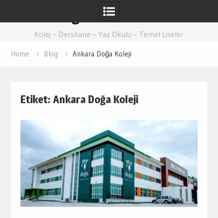
Skip
Eğitim Ankara
to
content
Kolej – Dershane – Yaz Okulu – Temel Liseler
Home
Blog
Ankara Doğa Koleji
Etiket:
Ankara Doğa Koleji