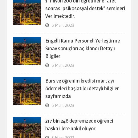
1 milyon 200 bin öğretmene “afet
sonrası psikososyal destek” semineri
Verilmektedir.
6 Mart 2023
Engelli Kamu Personeli Yerleştirme
Sınav sonuçları açıklandı Detaylı
Bilgiler
6 Mart 2023
Burs ve öğrenim kredisi mart ayı
ödemeleri başlatıldı detaylı bilgiler
sayfamızda
6 Mart 2023
217 bin 246 depremzede öğrenci
başka illere nakil oluyor
6 Mart 2023