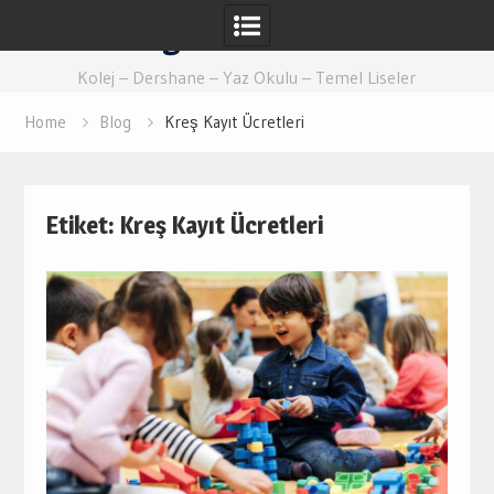
Skip
Eğitim Ankara
to
content
Kolej – Dershane – Yaz Okulu – Temel Liseler
Home
Blog
Kreş Kayıt Ücretleri
Etiket:
Kreş Kayıt Ücretleri