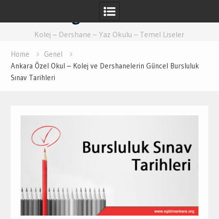
Skip
Eğitim Ankara
to
content
Kolej – Dershane – Yaz Okulu – Temel Liseler
Home
Genel
Ankara Özel Okul – Kolej ve Dershanelerin Güncel Bursluluk
Sınav Tarihleri