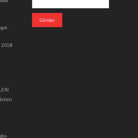
navı
gut-
rı 2018
ı
LERİ
istesi
din-