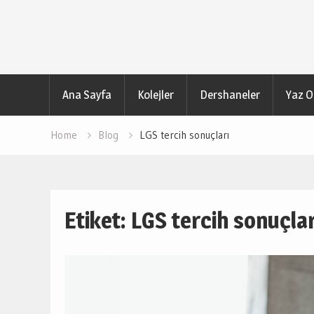
Skip
to
content
Ana Sayfa
Kolejler
Dershaneler
Yaz O
Home
Blog
LGS tercih sonuçları
Etiket:
LGS tercih sonuçlar