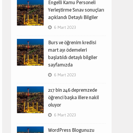
Engelli Kamu Personeli
Yerleştirme Sınav sonuçları
açıklandı Detaylı Bilgiler
6 Mart 2023
Burs ve öğrenim kredisi
mart ayı ödemeleri
başlatıldı detaylı bilgiler
sayfamızda
6 Mart 2023
217 bin 246 depremzede
öğrenci başka illere nakil
oluyor
6 Mart 2023
WordPress Blogunuzu