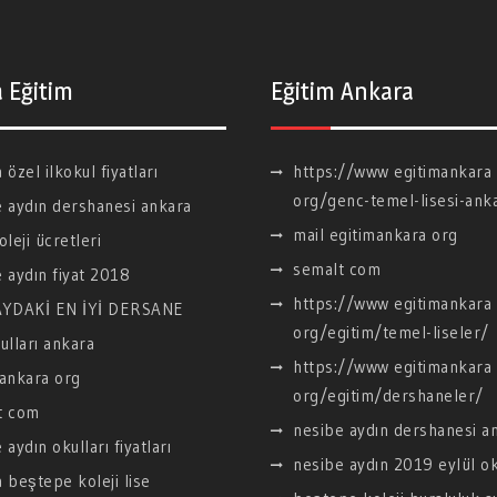
 Eğitim
Eğitim Ankara
 özel ilkokul fiyatları
https://www egitimankara
org/genc-temel-lisesi-ank
 aydın dershanesi ankara
mail egitimankara org
oleji ücretleri
semalt com
 aydın fiyat 2018
https://www egitimankara
AYDAKİ EN İYİ DERSANE
org/egitim/temel-liseler/
ulları ankara
https://www egitimankara
ankara org
org/egitim/dershaneler/
t com
nesibe aydın dershanesi a
 aydın okulları fiyatları
nesibe aydın 2019 eylül ok
 beştepe koleji lise