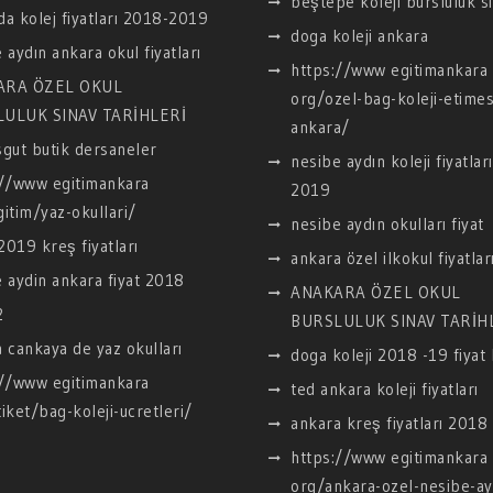
beştepe koleji bursluluk sı
a kolej fiyatları 2018-2019
doga koleji ankara
 aydın ankara okul fiyatları
https://www egitimankara
ARA ÖZEL OKUL
org/ozel-bag-koleji-etimes
ULUK SINAV TARİHLERİ
ankara/
gut butik dersaneler
nesibe aydın koleji fiyatla
://www egitimankara
2019
itim/yaz-okullari/
nesibe aydın okulları fiyat
019 kreş fiyatları
ankara özel ilkokul fiyatlar
 aydin ankara fiyat 2018
ANAKARA ÖZEL OKUL
2
BURSLULUK SINAV TARİH
 cankaya de yaz okulları
doga koleji 2018 -19 fiyat l
://www egitimankara
ted ankara koleji fiyatları
iket/bag-koleji-ucretleri/
ankara kreş fiyatları 2018
https://www egitimankara
org/ankara-ozel-nesibe-ay