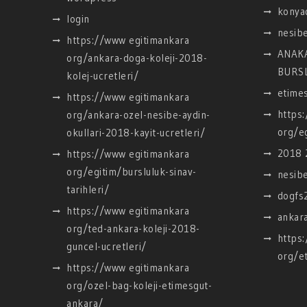
konyad
login
nesibe
https://www egitimankara
ANAK
org/ankara-doga-koleji-2018-
BURSL
kolej-ucretleri/
etimes
https://www egitimankara
https
org/ankara-ozel-nesibe-aydin-
org/eg
okullari-2018-kayit-ucretleri/
2018 2
https://www egitimankara
org/egitim/bursluluk-sinav-
nesibe
tarihleri/
dogfs
https://www egitimankara
ankara
org/ted-ankara-koleji-2018-
https
guncel-ucretleri/
org/et
https://www egitimankara
org/ozel-bag-koleji-etimesgut-
ankara/