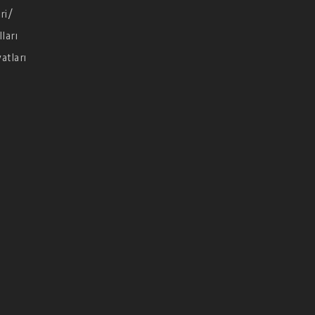
ri/
ları
atları