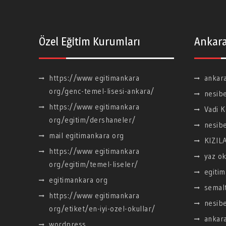
Özel Eğitim Kurumları
Ankara
https://www egitimankara
ankara
org/genc-temel-lisesi-ankara/
nesibe
https://www egitimankara
Vadi K
org/egitim/dershaneler/
nesibe
mail egitimankara org
KIZIL
https://www egitimankara
yaz ok
org/egitim/temel-liseler/
egitim
egitimankara org
semal
https://www egitimankara
nesibe
org/etiket/en-iyi-ozel-okullar/
ankara
wordpress