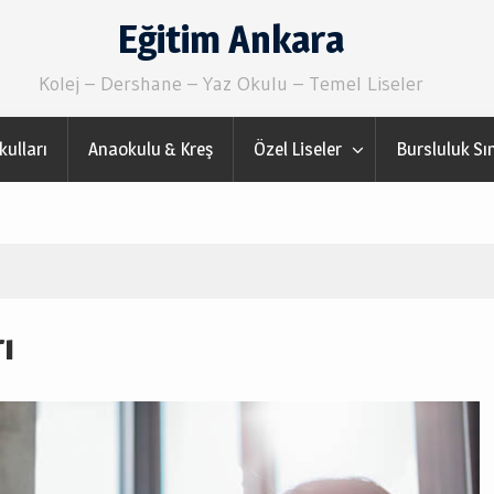
Eğitim Ankara
Kolej – Dershane – Yaz Okulu – Temel Liseler
kulları
Anaokulu & Kreş
Özel Liseler
Bursluluk Sı
ı