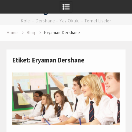
Skip
Eğitim Ankara
to
content
Kolej – Dershane – Yaz Okulu – Temel Liseler
Home
Blog
Eryaman Dershane
Etiket:
Eryaman Dershane