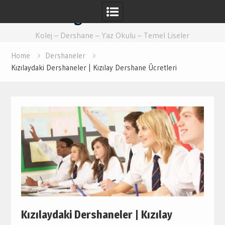
Skip
Eğitim Ankara
to
content
Kolej – Dershane – Yaz Okulu – Temel Liseler
Home
Dershaneler
Kızılaydaki Dershaneler | Kızılay Dershane Ücretleri
Kızılaydaki Dershaneler | Kızılay