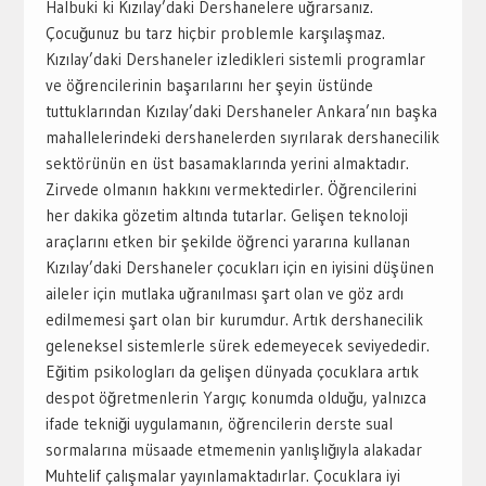
Halbuki ki Kızılay’daki Dershanelere uğrarsanız.
Çocuğunuz bu tarz hiçbir problemle karşılaşmaz.
Kızılay’daki Dershaneler izledikleri sistemli programlar
ve öğrencilerinin başarılarını her şeyin üstünde
tuttuklarından Kızılay’daki Dershaneler Ankara’nın başka
mahallelerindeki dershanelerden sıyrılarak dershanecilik
sektörünün en üst basamaklarında yerini almaktadır.
Zirvede olmanın hakkını vermektedirler. Öğrencilerini
her dakika gözetim altında tutarlar. Gelişen teknoloji
araçlarını etken bir şekilde öğrenci yararına kullanan
Kızılay’daki Dershaneler çocukları için en iyisini düşünen
aileler için mutlaka uğranılması şart olan ve göz ardı
edilmemesi şart olan bir kurumdur. Artık dershanecilik
geleneksel sistemlerle sürek edemeyecek seviyededir.
Eğitim psikologları da gelişen dünyada çocuklara artık
despot öğretmenlerin Yargıç konumda olduğu, yalnızca
ifade tekniği uygulamanın, öğrencilerin derste sual
sormalarına müsaade etmemenin yanlışlığıyla alakadar
Muhtelif çalışmalar yayınlamaktadırlar. Çocuklara iyi