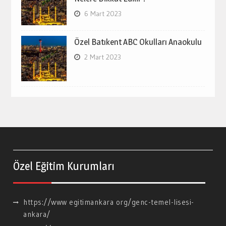
6 Mart 2023
Özel Batıkent ABC Okulları Anaokulu
2 Mart 2023
Özel Eğitim Kurumları
https://www egitimankara org/genc-temel-lisesi-
ankara/