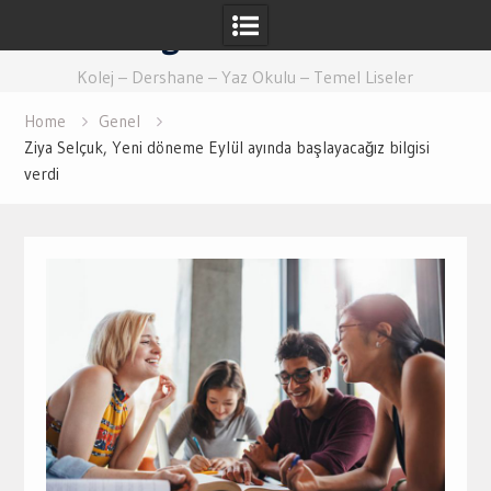
Skip
Eğitim Ankara
to
content
Kolej – Dershane – Yaz Okulu – Temel Liseler
Home
Genel
Ziya Selçuk, Yeni döneme Eylül ayında başlayacağız bilgisi
verdi